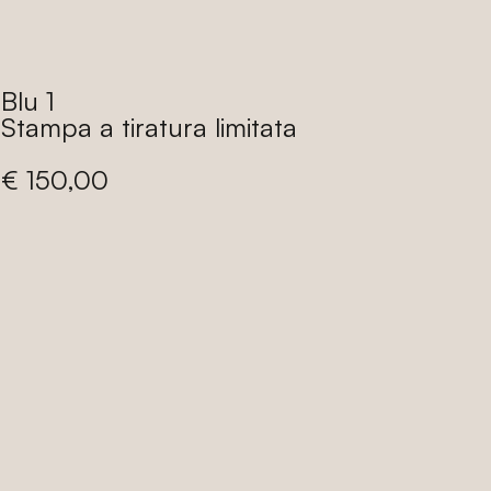
di
listino
Blu 1
Stampa a tiratura limitata
Prezzo
€ 150,00
di
listino