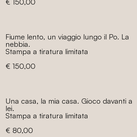
Prezzo
€ 150,00
di
listino
Fiume lento, un viaggio lungo il Po. La
nebbia.
Stampa a tiratura limitata
Prezzo
€ 150,00
di
listino
Una casa, la mia casa. Gioco davanti a
lei.
Stampa a tiratura limitata
Prezzo
€ 80,00