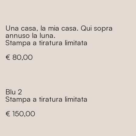
di
listino
Una casa, la mia casa. Qui sopra
annuso la luna.
Stampa a tiratura limitata
Prezzo
€ 80,00
di
listino
Blu 2
Stampa a tiratura limitata
Prezzo
€ 150,00
di
listino