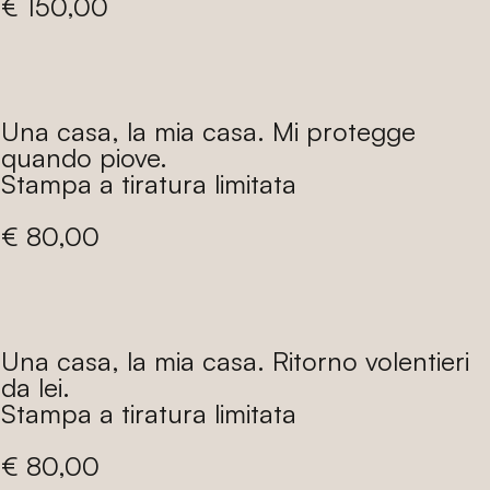
Prezzo
€ 150,00
di
listino
Una casa, la mia casa. Mi protegge
quando piove.
Stampa a tiratura limitata
Prezzo
€ 80,00
di
listino
Una casa, la mia casa. Ritorno volentieri
da lei.
Stampa a tiratura limitata
Prezzo
€ 80,00