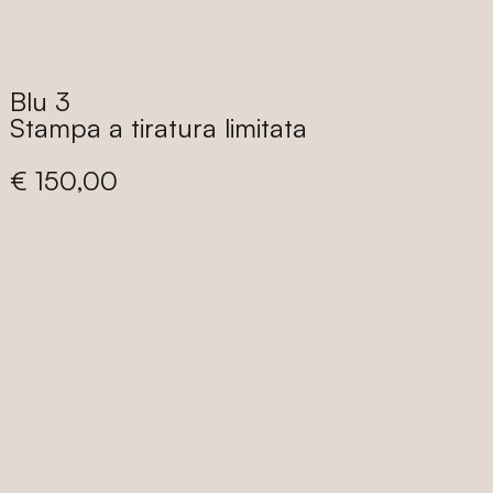
di
listino
Blu 3
Stampa a tiratura limitata
Prezzo
€ 150,00
di
listino