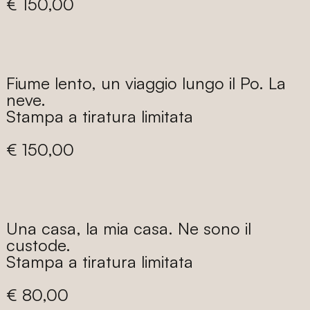
Prezzo
€ 150,00
di
listino
Fiume lento, un viaggio lungo il Po. La
neve.
Stampa a tiratura limitata
Prezzo
€ 150,00
di
listino
Una casa, la mia casa. Ne sono il
custode.
Stampa a tiratura limitata
Prezzo
€ 80,00