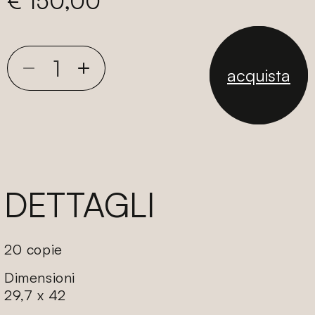
Prezzo
€ 150,00
di
listino
acquista
Diminuisci
Aumenta
quantità
quantità
per
per
Blu
Blu
3
3
DETTAGLI
20 copie
Dimensioni
29,7 x 42