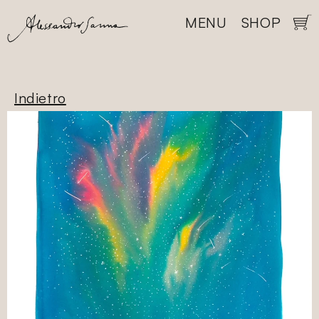
Vai
CLOSE
direttamente
MENU
SHOP
Carre
ai contenuti
Indietro